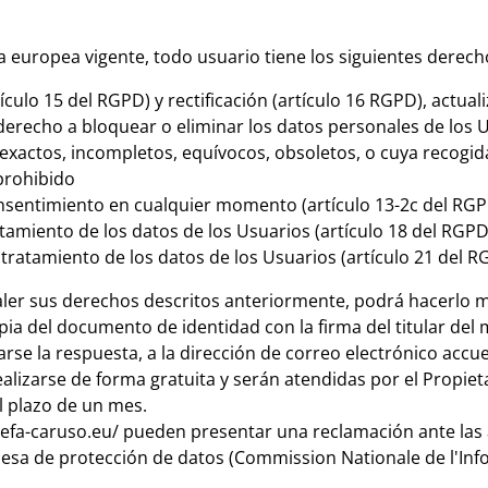
 europea vigente, todo usuario tiene los siguientes derech
culo 15 del RGPD) y rectificación (artículo 16 RGPD), actuali
derecho a bloquear o eliminar los datos personales de los U
xactos, incompletos, equívocos, obsoletos, o cuya recogid
prohibido
onsentimiento en cualquier momento (artículo 13-2c del RG
atamiento de los datos de los Usuarios (artículo 18 del RGPD
tratamiento de los datos de los Usuarios (artículo 21 del R
aler sus derechos descritos anteriormente, podrá hacerlo me
a del documento de identidad con la firma del titular del 
arse la respuesta, a la dirección de correo electrónico accu
ealizarse de forma gratuita y serán atendidas por el Propie
l plazo de un mes.
tefa-caruso.eu/ pueden presentar una reclamación ante las 
ncesa de protección de datos (Commission Nationale de l'Inf