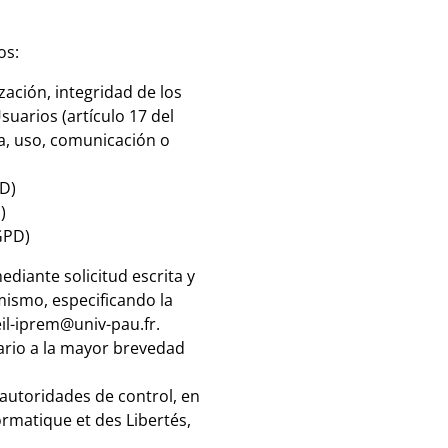
os:
zación, integridad de los
suarios (artículo 17 del
a, uso, comunicación o
PD)
)
GPD)
diante solicitud escrita y
mismo, especificando la
eil-iprem@univ-pau.fr.
tario a la mayor brevedad
autoridades de control, en
ormatique et des Libertés,