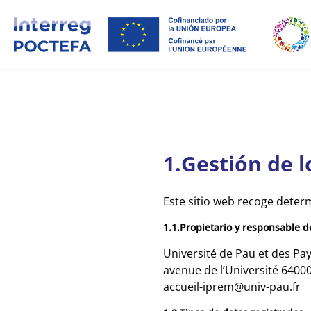
Panel de gestión de cookies
Skip
to
the
content
1.Gestión de 
Este sitio web recoge deter
1.1.Propietario y responsable d
Université de Pau et des Pay
avenue de l’Université 640
accueil-iprem@univ-pau.fr