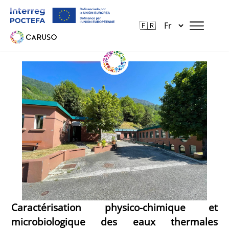
Panneau de gestion des cookies
Skip
to
the
content
Caractérisation physico-chimique et
microbiologique des eaux thermales